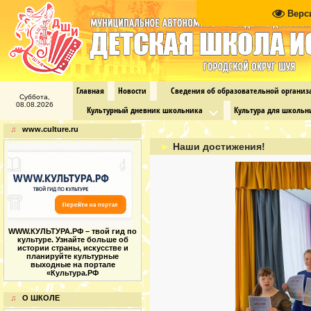
Верс
Главная
Новости
Сведения об образовательной органи
Суббота,
08.08.2026
Культурный дневник школьника
Культура для школьн
♫
www.culture.ru
►
Наши достижения!
WWW.КУЛЬТУРА.РФ – твой гид по
культуре. Узнайте больше об
истории страны, искусстве и
планируйте культурные
выходные на портале
«Культура.РФ
♫
О ШКОЛЕ