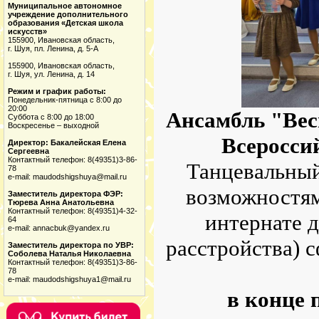
Муниципальное автономное
учреждение дополнительного
образования «Детская школа
искусств»
155900, Ивановская область,
г. Шуя, пл. Ленина, д. 5-А
155900, Ивановская область,
г. Шуя, ул. Ленина, д. 14
Режим и график работы:
Понедельник-пятница с 8:00 до
20:00
Ансамбль "Ве
Суббота с 8:00 до 18:00
Воскресенье – выходной
Всеросси
Директор: Бакалейская Елена
Сергеевна
Контактный телефон: 8(49351)3-86-
Танцевальный
78
e-mail: maudodshigshuya@mail.ru
возможностям
Заместитель директора ФЭР:
Тюрева Анна Анатольевна
Контактный телефон: 8(49351)4-32-
интернате 
64
e-mail: annacbuk@yandex.ru
расстройства) 
Заместитель директора по УВР:
Соболева Наталья Николаевна
Контактный телефон: 8(49351)3-86-
78
e-mail: maudodshigshuya1@mail.ru
в конце 