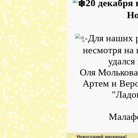
20 декабря 
Но
Для наших р
несмотря на 
удался
Оля Молькова
Артем и Вер
"Ладо
Малаф
►
Новогодний маскарад!