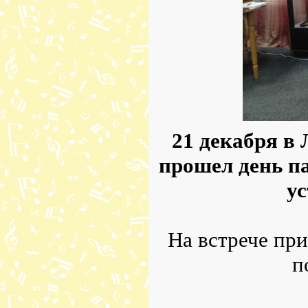
21 декабря в
прошел день па
ус
На встрече пр
п