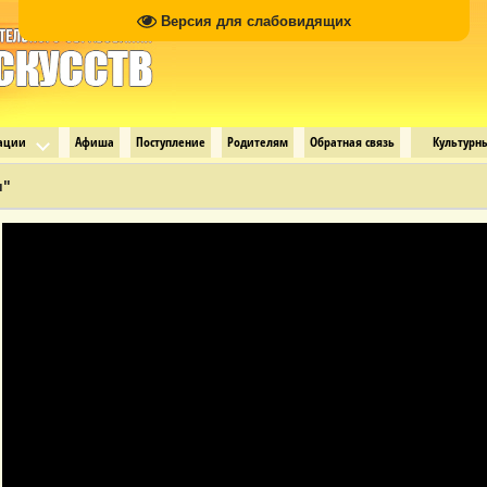
Версия для слабовидящих
зации
Афиша
Поступление
Родителям
Обратная связь
Культурн
и"