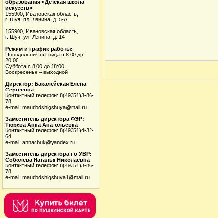
образования «Детская школа
искусств»
155900, Ивановская область,
г. Шуя, пл. Ленина, д. 5-А
155900, Ивановская область,
г. Шуя, ул. Ленина, д. 14
Режим и график работы:
Понедельник-пятница с 8:00 до
20:00
Суббота с 8:00 до 18:00
Воскресенье – выходной
Директор: Бакалейская Елена
Сергеевна
Контактный телефон: 8(49351)3-86-
78
e-mail: maudodshigshuya@mail.ru
Заместитель директора ФЭР:
Тюрева Анна Анатольевна
Контактный телефон: 8(49351)4-32-
64
e-mail: annacbuk@yandex.ru
Заместитель директора по УВР:
Соболева Наталья Николаевна
Контактный телефон: 8(49351)3-86-
78
e-mail: maudodshigshuya1@mail.ru