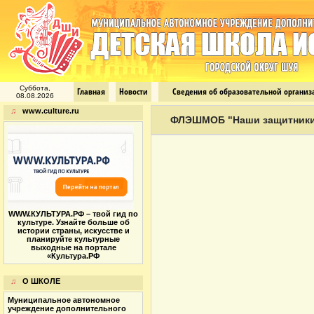
Суббота,
Главная
Новости
Сведения об образовательной органи
08.08.2026
♫
www.culture.ru
ФЛЭШМОБ "Наши защитник
WWW.КУЛЬТУРА.РФ – твой гид по
культуре. Узнайте больше об
истории страны, искусстве и
планируйте культурные
выходные на портале
«Культура.РФ
♫
О ШКОЛЕ
Муниципальное автономное
учреждение дополнительного