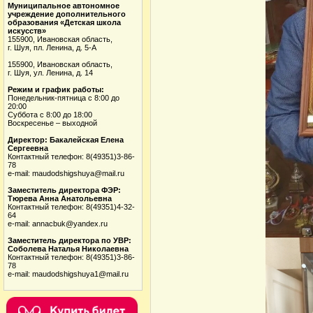
Муниципальное автономное
учреждение дополнительного
образования «Детская школа
искусств»
155900, Ивановская область,
г. Шуя, пл. Ленина, д. 5-А
155900, Ивановская область,
г. Шуя, ул. Ленина, д. 14
Режим и график работы:
Понедельник-пятница с 8:00 до
20:00
Суббота с 8:00 до 18:00
Воскресенье – выходной
Директор: Бакалейская Елена
Сергеевна
Контактный телефон: 8(49351)3-86-
78
e-mail: maudodshigshuya@mail.ru
Заместитель директора ФЭР:
Тюрева Анна Анатольевна
Контактный телефон: 8(49351)4-32-
64
e-mail: annacbuk@yandex.ru
Заместитель директора по УВР:
Соболева Наталья Николаевна
Контактный телефон: 8(49351)3-86-
78
e-mail: maudodshigshuya1@mail.ru