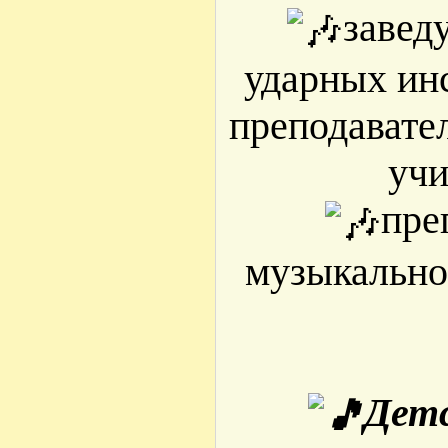
завед
ударных ин
преподавате
учи
пре
музыкально
Детс