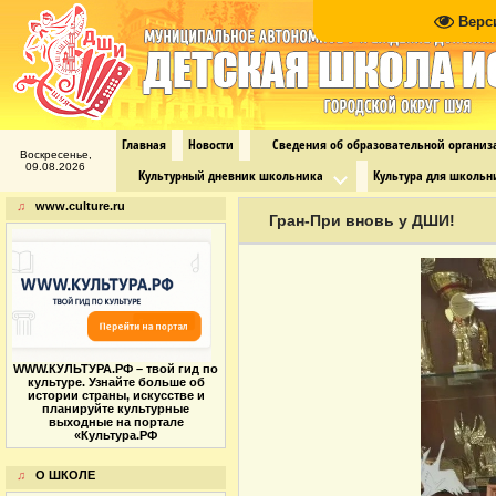
Верс
Главная
Новости
Сведения об образовательной органи
Воскресенье,
09.08.2026
Культурный дневник школьника
Культура для школьн
♫
www.culture.ru
Гран-При вновь у ДШИ!
WWW.КУЛЬТУРА.РФ – твой гид по
культуре. Узнайте больше об
истории страны, искусстве и
планируйте культурные
выходные на портале
«Культура.РФ
♫
О ШКОЛЕ