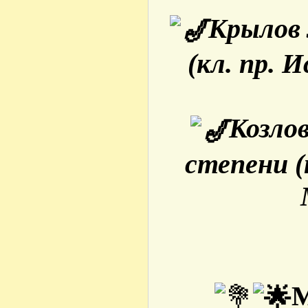
Крылов 
(кл. пр. 
Козло
степени (к
М