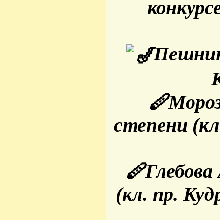
конкурс
Пешнин 
🪈Мороз
степени (кл.
🪈Глебова 
(кл. пр. Ку