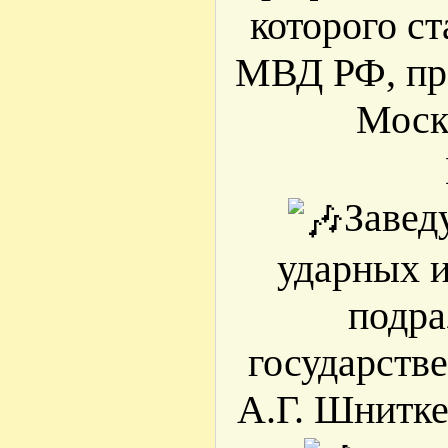
которого ст
МВД РФ, пре
Моск
Завед
ударных и
подра
государств
А.Г. Шнитк