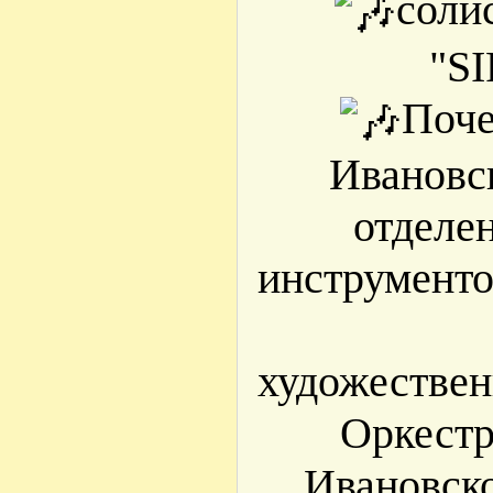
соли
"S
Поче
Ивановс
отделе
инструменто
художествен
Оркестр
Ивановск