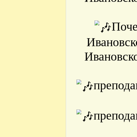
Поче
Ивановск
Ивановск
препода
препода