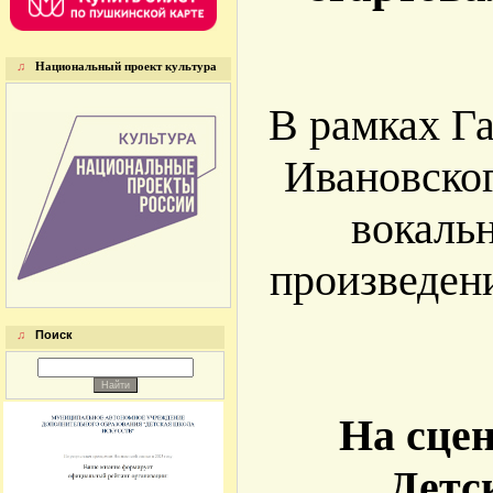
♫
Национальный проект культура
В рамках Г
Ивановског
вокаль
произведен
♫
Поиск
На сце
Детс