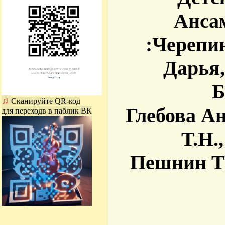
Анса
:Черепи
Дарья,
Б
♫
Сканируйте QR-код
Глебова Ан
для переходв в паблик ВК
Т.Н.
Пешнин Ти