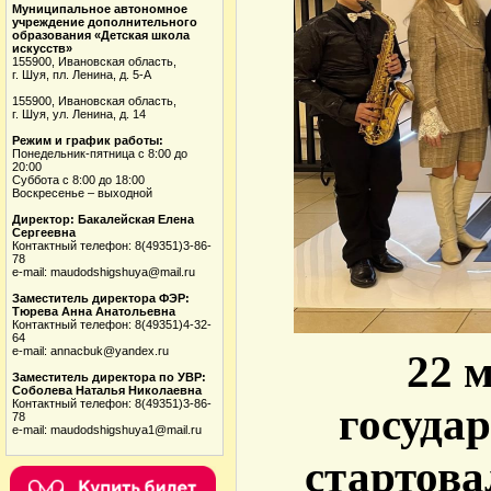
Муниципальное автономное
учреждение дополнительного
образования «Детская школа
искусств»
155900, Ивановская область,
г. Шуя, пл. Ленина, д. 5-А
155900, Ивановская область,
г. Шуя, ул. Ленина, д. 14
Режим и график работы:
Понедельник-пятница с 8:00 до
20:00
Суббота с 8:00 до 18:00
Воскресенье – выходной
Директор: Бакалейская Елена
Сергеевна
Контактный телефон: 8(49351)3-86-
78
e-mail: maudodshigshuya@mail.ru
Заместитель директора ФЭР:
Тюрева Анна Анатольевна
Контактный телефон: 8(49351)4-32-
64
e-mail: annacbuk@yandex.ru
22 
Заместитель директора по УВР:
Соболева Наталья Николаевна
Контактный телефон: 8(49351)3-86-
госуда
78
e-mail: maudodshigshuya1@mail.ru
стартова