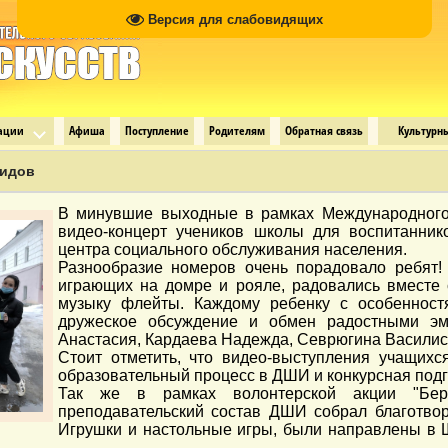
Версия для слабовидящих
зации
Афиша
Поступление
Родителям
Обратная связь
Культурн
лидов
В минувшие выходные в рамках Международного
видео-концерт учеников школы для воспитанник
центра социального обслуживания населения.
Разнообразие номеров очень порадовало ребят! 
играющих на домре и рояле, радовались вместе
музыку флейты. Каждому ребенку с особенност
дружеское обсуждение и обмен радостными эм
Анастасия, Кардаева Надежда, Севрюгина Василиса
Стоит отметить, что видео-выступления учащихс
образовательный процесс в ДШИ и конкурсная подг
Так же в рамках волонтерской акции "Бер
преподавательский состав ДШИ собрал благотвор
Игрушки и настольные игры, были направлены в 