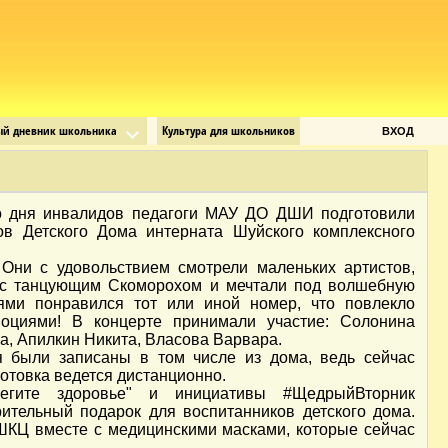
ый дневник школьника
Культура для школьников
ВХОД
 дня инвалидов педагоги МАУ ДО ДШИ подготовили
ов Детского Дома интерната Шуйского комплексного
Они с удовольствием смотрели маленьких артистов,
 с танцующим Скоморохом и мечтали под волшебную
ями понравился тот или иной номер, что повлекло
оциями! В концерте принимали участие: Солонина
, Апилкин Никита, Власова Варвара.
я были записаны в том числе из дома, ведь сейчас
отовка ведется дистанционно.
егите здоровье" и инициативы #ЩедрыйВторник
ительный подарок для воспитанников детского дома.
ШКЦ вместе с медицинскими масками, которые сейчас