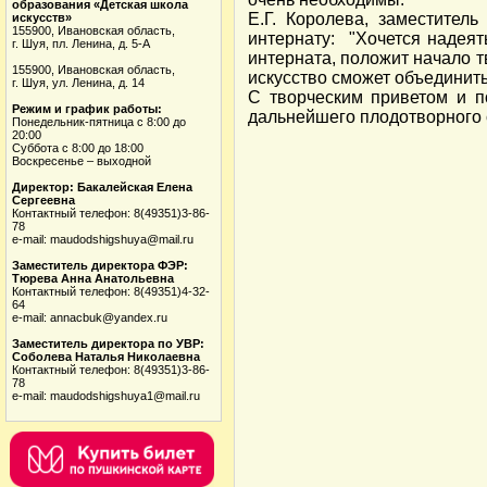
образования «Детская школа
Е.Г. Королева, заместител
искусств»
155900, Ивановская область,
интернату: "Хочется надеят
г. Шуя, пл. Ленина, д. 5-А
интерната, положит начало т
155900, Ивановская область,
искусство сможет объединить
г. Шуя, ул. Ленина, д. 14
С творческим приветом и 
Режим и график работы:
дальнейшего плодотворного 
Понедельник-пятница с 8:00 до
20:00
Суббота с 8:00 до 18:00
Воскресенье – выходной
Директор: Бакалейская Елена
Сергеевна
Контактный телефон: 8(49351)3-86-
78
e-mail: maudodshigshuya@mail.ru
Заместитель директора ФЭР:
Тюрева Анна Анатольевна
Контактный телефон: 8(49351)4-32-
64
e-mail: annacbuk@yandex.ru
Заместитель директора по УВР:
Соболева Наталья Николаевна
Контактный телефон: 8(49351)3-86-
78
e-mail: maudodshigshuya1@mail.ru