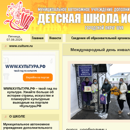
Пятница,
Главная
Новости
Сведения об образовательной органи
07.08.2026
♫
www.culture.ru
Международный день инва
WWW.КУЛЬТУРА.РФ – твой гид по
культуре. Узнайте больше об
истории страны, искусстве и
планируйте культурные
выходные на портале
«Культура.РФ
♫
О ШКОЛЕ
Муниципальное автономное
учреждение дополнительного
очень необходимы.