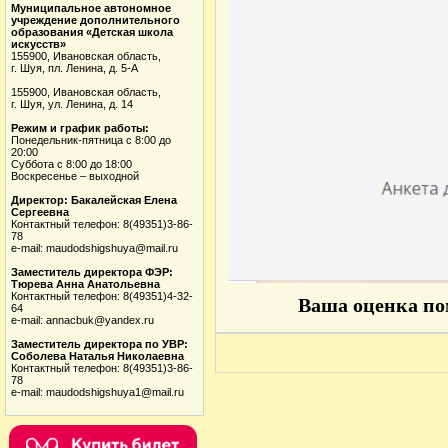
Муниципальное автономное
учреждение дополнительного
образования «Детская школа
искусств»
155900, Ивановская область,
г. Шуя, пл. Ленина, д. 5-А
155900, Ивановская область,
г. Шуя, ул. Ленина, д. 14
Режим и график работы:
Понедельник-пятница с 8:00 до
20:00
Суббота с 8:00 до 18:00
Воскресенье – выходной
Директор: Бакалейская Елена
Сергеевна
Контактный телефон: 8(49351)3-86-
78
e-mail: maudodshigshuya@mail.ru
Заместитель директора ФЭР:
Тюрева Анна Анатольевна
Контактный телефон: 8(49351)4-32-
Ваша оценка пом
64
e-mail: annacbuk@yandex.ru
Заместитель директора по УВР:
Соболева Наталья Николаевна
Контактный телефон: 8(49351)3-86-
78
e-mail: maudodshigshuya1@mail.ru