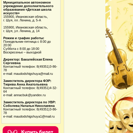
Муниципальное автономное
учреждение дополнительного
образования «Детская школа
искусств»
155900, Ивановская область,
г. Шуя, пл. Ленина, д. 5-А
155900, Ивановская область,
г. Шуя, ул. Ленина, д. 14
Режим и график работы:
Понедельник-пятница с 8:00 до
20:00
Суббота с 8:00 до 18:00
Воскресенье – выходной
Директор: Бакалейская Елена
Сергеевна
Контактный телефон: 8(49351)3-86-
78
e-mail: maudodshigshuya@mail.ru
Заместитель директора ФЭР:
Тюрева Анна Анатольевна
Контактный телефон: 8(49351)4-32-
64
e-mail: annacbuk@yandex.ru
Заместитель директора по УВР:
Соболева Наталья Николаевна
Контактный телефон: 8(49351)3-86-
78
e-mail: maudodshigshuya1@mail.ru