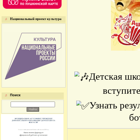
♫
Национальный проект культура
Детская шко
вступит
♫
Поиск
Узнать резу
бо