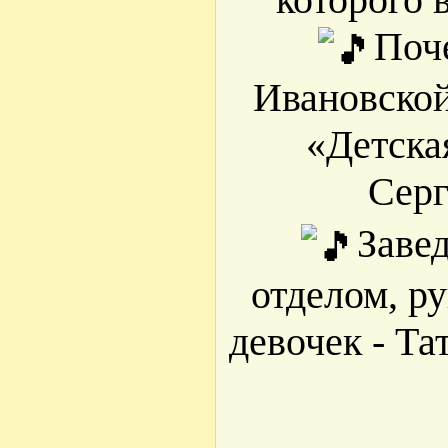
Поч
Ивановско
«Детска
Серг
Заве
отделом, р
девочек - Т