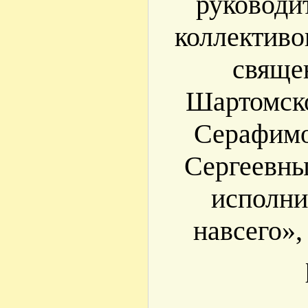
руководи
коллективо
свяще
Шартомск
Серафимо
Сергеевны
исполни
навсего»,