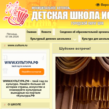
Верс
Главная
Новости
Сведения об образовательной органи
Пятница,
07.08.2026
Культурный дневник школьника
Культура для школьн
♫
www.culture.ru
Шуйские встречи!
WWW.КУЛЬТУРА.РФ – твой гид по
культуре. Узнайте больше об
истории страны, искусстве и
планируйте культурные
выходные на портале
«Культура.РФ
♫
О ШКОЛЕ