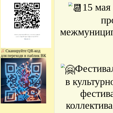
15 мая
пр
межмуницип
♫
Сканируйте QR-код
для переходв в паблик ВК
Фестивал
в культурн
фестив
коллектива