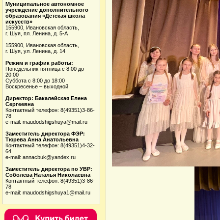
Муниципальное автономное
учреждение дополнительного
образования «Детская школа
искусств»
155900, Ивановская область,
г. Шуя, пл. Ленина, д. 5-А
155900, Ивановская область,
г. Шуя, ул. Ленина, д. 14
Режим и график работы:
Понедельник-пятница с 8:00 до
20:00
Суббота с 8:00 до 18:00
Воскресенье – выходной
Директор: Бакалейская Елена
Сергеевна
Контактный телефон: 8(49351)3-86-
78
e-mail: maudodshigshuya@mail.ru
Заместитель директора ФЭР:
Тюрева Анна Анатольевна
Контактный телефон: 8(49351)4-32-
64
e-mail: annacbuk@yandex.ru
Заместитель директора по УВР:
Соболева Наталья Николаевна
Контактный телефон: 8(49351)3-86-
78
e-mail: maudodshigshuya1@mail.ru