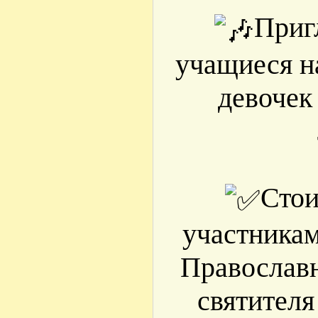
Приг
учащиеся н
девочек 
Стои
участникам
Православн
святител