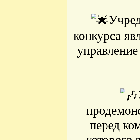
Учред
конкурса яв
управление
продемонс
перед ко
которого