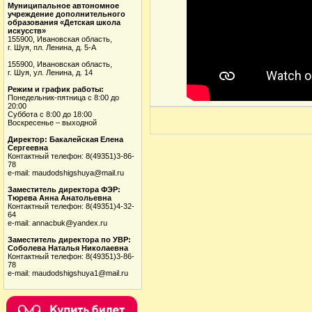
Муниципальное автономное
учреждение дополнительного
образования «Детская школа
искусств»
155900, Ивановская область,
г. Шуя, пл. Ленина, д. 5-А
155900, Ивановская область,
г. Шуя, ул. Ленина, д. 14
Режим и график работы:
Понедельник-пятница с 8:00 до
20:00
Суббота с 8:00 до 18:00
Воскресенье – выходной
Директор: Бакалейская Елена
Сергеевна
Контактный телефон: 8(49351)3-86-
78
e-mail: maudodshigshuya@mail.ru
Заместитель директора ФЭР:
Тюрева Анна Анатольевна
Контактный телефон: 8(49351)4-32-
64
e-mail: annacbuk@yandex.ru
Заместитель директора по УВР:
Соболева Наталья Николаевна
Контактный телефон: 8(49351)3-86-
78
e-mail: maudodshigshuya1@mail.ru