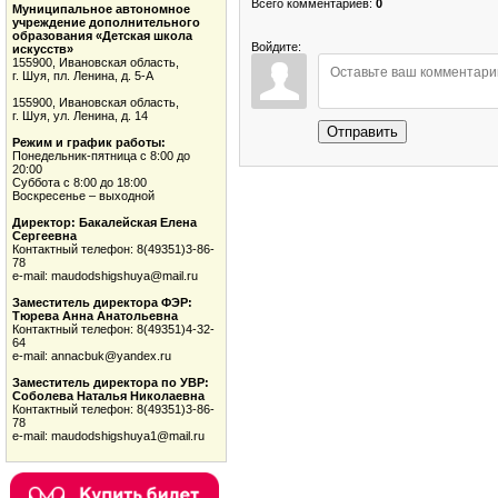
Всего комментариев
:
0
Муниципальное автономное
учреждение дополнительного
образования «Детская школа
Войдите:
искусств»
155900, Ивановская область,
г. Шуя, пл. Ленина, д. 5-А
155900, Ивановская область,
г. Шуя, ул. Ленина, д. 14
Отправить
Режим и график работы:
Понедельник-пятница с 8:00 до
20:00
Суббота с 8:00 до 18:00
Воскресенье – выходной
Директор: Бакалейская Елена
Сергеевна
Контактный телефон: 8(49351)3-86-
78
e-mail: maudodshigshuya@mail.ru
Заместитель директора ФЭР:
Тюрева Анна Анатольевна
Контактный телефон: 8(49351)4-32-
64
e-mail: annacbuk@yandex.ru
Заместитель директора по УВР:
Соболева Наталья Николаевна
Контактный телефон: 8(49351)3-86-
78
e-mail: maudodshigshuya1@mail.ru