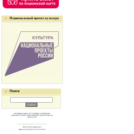
♫
Национальный проект культура
♫
Поиск