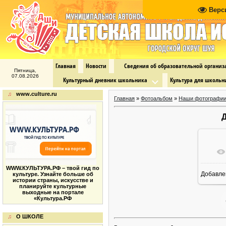
Верс
Главная
Новости
Сведения об образовательной органи
Пятница,
07.08.2026
Культурный дневник школьника
Культура для школьн
♫
www.culture.ru
Главная
»
Фотоальбом
»
Наши фотографи
Д
WWW.КУЛЬТУРА.РФ – твой гид по
Добавле
культуре. Узнайте больше об
16
истории страны, искусстве и
планируйте культурные
выходные на портале
«Культура.РФ
♫
О ШКОЛЕ